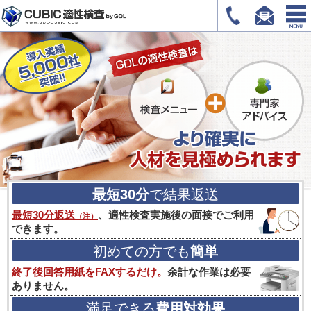
最短30分
で結果返送
最短30分返送
、適性検査実施後の面接でご利用
（注）
できます。
初めての方でも
簡単
終了後回答用紙をFAXするだけ。
余計な作業は必要
ありません。
満足できる
費用対効果