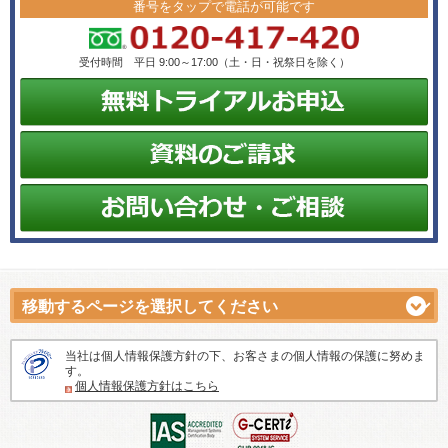
番号をタップで電話が可能です
必要な項目にご提供いただけない場合、迅速な対応ができず、ご
利用目的に沿えない場合がございますのでご了承ください。
受付時間 平日 9:00～17:00（土・日・祝祭日を除く）
【個人情報の開示等について】
弊社が保有する貴殿の個人情報について、利用目的の通知・開
示・訂正・削除、利用の拒否を請求することができます。請求さ
れる場合は、下記連絡先にご連絡をお願いいたします。速やかに
対応いたします。なお、本手続きにあたり、貴殿が本人であるこ
とを確認させて頂くことがあります。
【ご連絡先】
株式会社ジィ・ディー・エル
代表取締役 田辺 顕
個人情報保護管理者 田辺 顕
当社は個人情報保護方針の下、お客さまの個人情報の保護に努めま
お客様相談窓口 情報システム部門 田辺 顕
す。
tel：047-368-7769
個人情報保護方針はこちら
Mail：info@gdl-j.co.jp